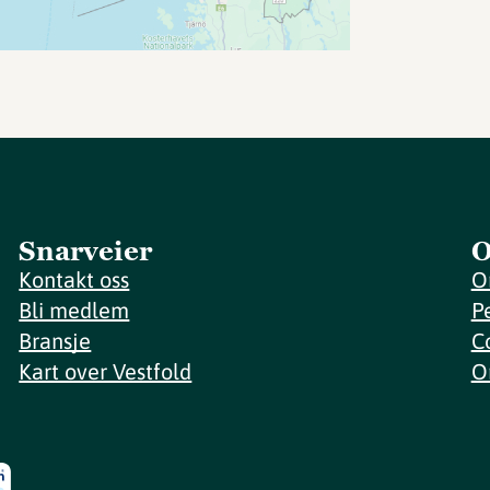
Snarveier
O
Kontakt oss
O
Bli medlem
P
Bransje
C
Kart over Vestfold
O