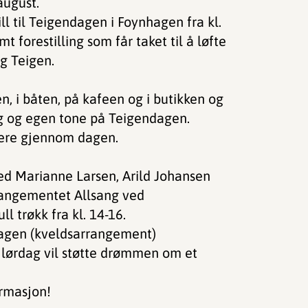
 august.
ll til Teigendagen i Foynhagen fra kl.
 forestilling som får taket til å løfte
g Teigen.
len, i båten, på kafeen og i butikken og
eg og egen tone på Teigendagen.
gere gjennom dagen.
ed Marianne Larsen, Arild Johansen
rangementet Allsang ved
l trøkk fra kl. 14-16.
hagen (kveldsarrangement)
 lørdag vil støtte drømmen om et
rmasjon!