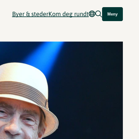
Byer & steder
Kom deg rundt
Meny