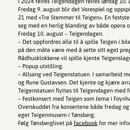
I 2024 feires Teigendagen feires lørdag 10.
Fredag 9. august blir det Vorespiel og oppspi
21 med «Tre Stemmer til Teigen». En feststemt
seg med en herlig blanding av både opera o
Fredag 10. august – Teigendagen.
– Det oppfordres alle til å spille Teigen i bi
på den måte være med å sette sitt eget pr
Rådhusklokkene vil spille kjente Teigensla
– Popup utstilling.
– Allsang ved Teigenstatuen. I samarbeid m
og Rune Gustavsen. Det kjente og kjære ar
Teigenstatuen flyttes til Teigendagen med ful
– Festkonsert med Teigen som tema i Foyn
Overskuddet fra konsertene både fredag og
eget Teigenmusem i Tønsberg.
Følg Tønsberglivet på
facebook
for mer info