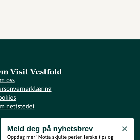
m Visit Vestfold
m oss
ersonvernerklæring
ookies
m nettstedet
Meld deg på nyhetsbrev
Meld deg på nyhetsbrev
Oppdag mer! Motta skjulte perler, ferske tips og
Bli med