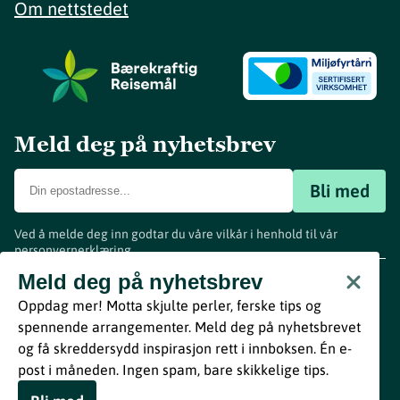
Om nettstedet
Meld deg på nyhetsbrev
Bli med
Ved å melde deg inn godtar du våre vilkår i henhold til vår
personvernerklæring
.
www.visitvestfold.com
Meld deg på nyhetsbrev
Turistinformasjon
Oppdag mer! Motta skjulte perler, ferske tips og
Vestfold Fylkeskommune
spennende arrangementer. Meld deg på nyhetsbrevet
By
Breakfast
og få skreddersydd inspirasjon rett i innboksen. Én e-
post i måneden. Ingen spam, bare skikkelige tips.