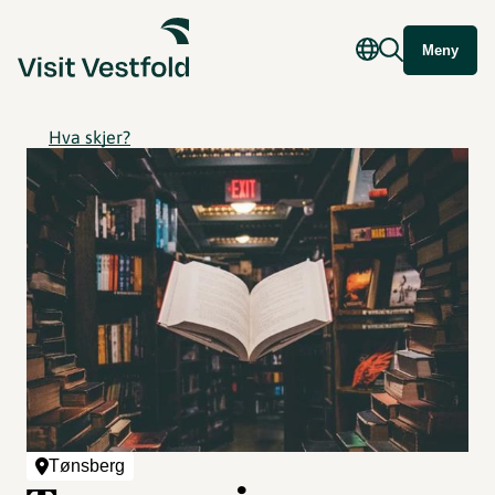
Meny
Hva skjer?
Tønsberg