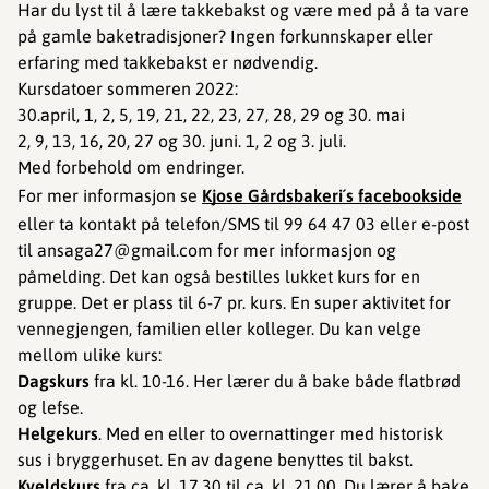
Har du lyst til å lære takkebakst og være med på å ta vare
på gamle baketradisjoner? Ingen forkunnskaper eller
erfaring med takkebakst er nødvendig.
Kursdatoer sommeren 2022:
30.april, 1, 2, 5, 19, 21, 22, 23, 27, 28, 29 og 30. mai
2, 9, 13, 16, 20, 27 og 30. juni. 1, 2 og 3. juli.
Med forbehold om endringer.
For mer informasjon se
Kjose Gårdsbakeri´s facebookside
eller ta kontakt på telefon/SMS til 99 64 47 03 eller e-post
til ansaga27@gmail.com for mer informasjon og
påmelding. Det kan også bestilles lukket kurs for en
gruppe. Det er plass til 6-7 pr. kurs. En super aktivitet for
vennegjengen, familien eller kolleger. Du kan velge
mellom ulike kurs:
Dagskurs
fra kl. 10-16. Her lærer du å bake både flatbrød
og lefse.
Helgekurs
. Med en eller to overnattinger med historisk
sus i bryggerhuset. En av dagene benyttes til bakst.
Kveldskurs
fra
ca. kl. 17.30 til ca. kl. 21.00. Du lærer å bake