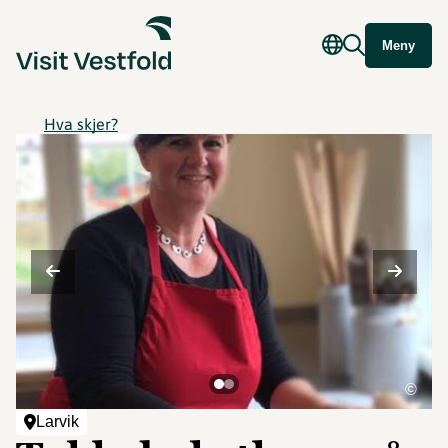
Meny
Hva skjer?
©
Larvik