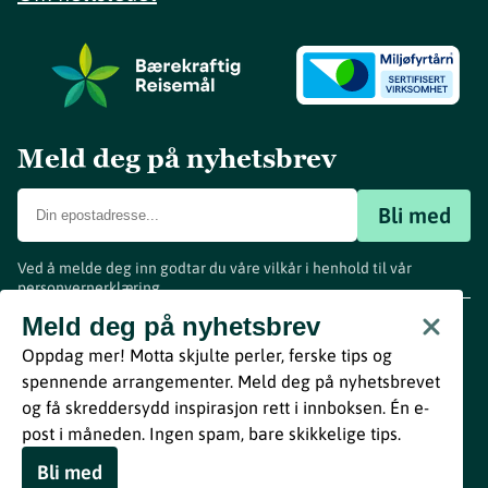
Meld deg på nyhetsbrev
Bli med
Ved å melde deg inn godtar du våre vilkår i henhold til vår
personvernerklæring
.
www.visitvestfold.com
Meld deg på nyhetsbrev
Turistinformasjon
Oppdag mer! Motta skjulte perler, ferske tips og
Vestfold Fylkeskommune
spennende arrangementer. Meld deg på nyhetsbrevet
By
Breakfast
og få skreddersydd inspirasjon rett i innboksen. Én e-
post i måneden. Ingen spam, bare skikkelige tips.
Bli med