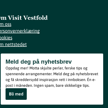
m Visit Vestfold
m oss
ersonvernerklæring
ookies
m nettstedet
Meld deg på nyhetsbrev
Meld deg på nyhetsbrev
Oppdag mer! Motta skjulte perler, ferske tips og
Bli med
spennende arrangementer. Meld deg på nyhetsbrevet
og få skreddersydd inspirasjon rett i innboksen. Én e-
Ved å melde deg inn godtar du våre vilkår i henhold til vår
post i måneden. Ingen spam, bare skikkelige tips.
personvernerklæring
.
Bli med