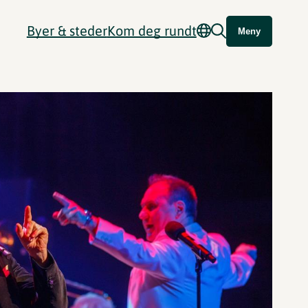
Byer & steder
Kom deg rundt
Meny