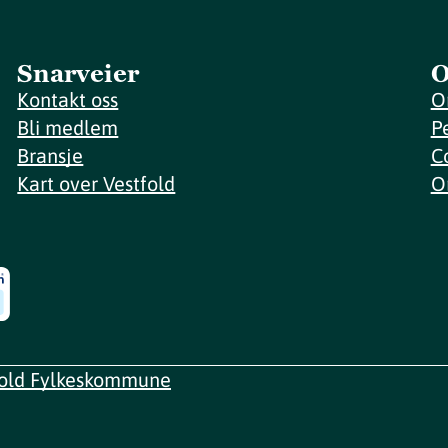
Snarveier
O
Kontakt oss
O
Bli medlem
P
Bransje
C
Kart over Vestfold
O
fold Fylkeskommune