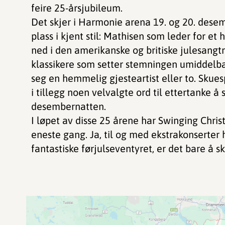
feire 25-årsjubileum.
Det skjer i Harmonie arena 19. og 20. dese
plass i kjent stil: Mathisen som leder for et
ned i den amerikanske og britiske julesang
klassikere som setter stemningen umiddelba
seg en hemmelig gjesteartist eller to. Skue
i tillegg noen velvalgte ord til ettertanke 
desembernatten.
I løpet av disse 25 årene har Swinging Chris
eneste gang. Ja, til og med ekstrakonserter 
fantastiske førjulseventyret, er det bare å s