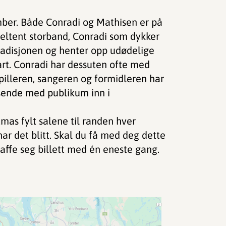
mber. Både Conradi og Mathisen er på
 heltent storband, Conradi som dykker
tradisjonen og henter opp udødelige
rt. Conradi har dessuten ofte med
spilleren, sangeren og formidleren har
å sende med publikum inn i
tmas fylt salene til randen hver
har det blitt. Skal du få med deg dette
kaffe seg billett med én eneste gang.