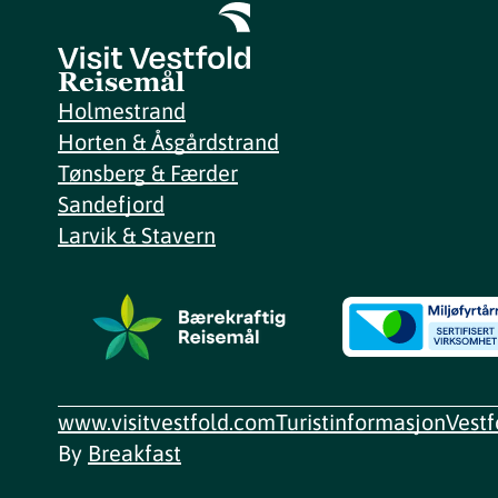
Reisemål
Holmestrand
Horten & Åsgårdstrand
Tønsberg & Færder
Sandefjord
Larvik & Stavern
www.visitvestfold.com
Turistinformasjon
Vest
By
Breakfast