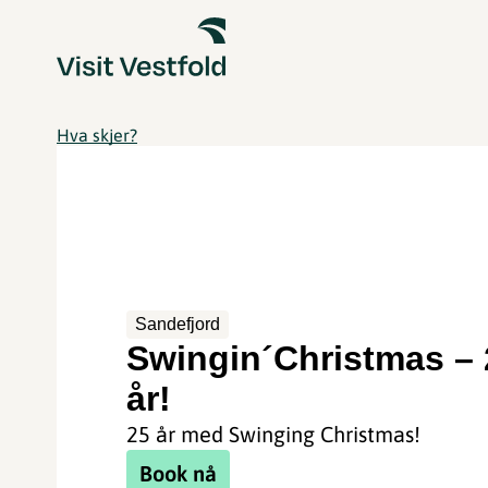
Hva skjer?
Sandefjord
Swingin´Christmas – 
år!
25 år med Swinging Christmas!
Book nå