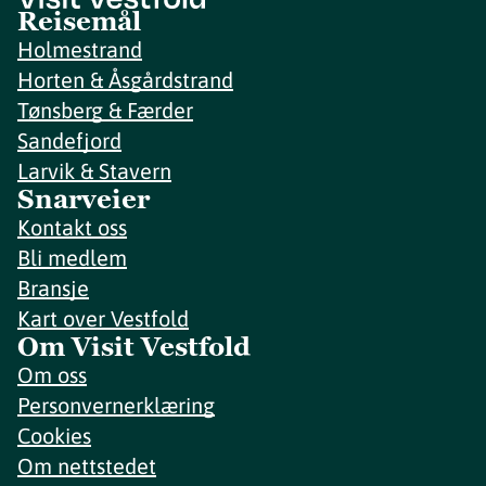
Reisemål
Holmestrand
Horten & Åsgårdstrand
Tønsberg & Færder
Sandefjord
Larvik & Stavern
Snarveier
Kontakt oss
Bli medlem
Bransje
Kart over Vestfold
Om Visit Vestfold
Om oss
Personvernerklæring
Cookies
Om nettstedet