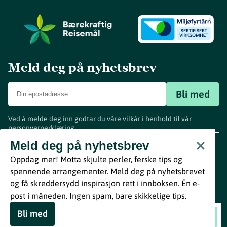
Meld deg på nyhetsbrev
Bli med
Ved å melde deg inn godtar du våre vilkår i henhold til vår
personvernerklæring
.
www.visitvestfold.com
Meld deg på nyhetsbrev
Turistinformasjon
Oppdag mer! Motta skjulte perler, ferske tips og
Vestfold Fylkeskommune
spennende arrangementer. Meld deg på nyhetsbrevet
By
Breakfast
og få skreddersydd inspirasjon rett i innboksen. Én e-
post i måneden. Ingen spam, bare skikkelige tips.
Bli med
Strikketreff med noe attåt
Book nå