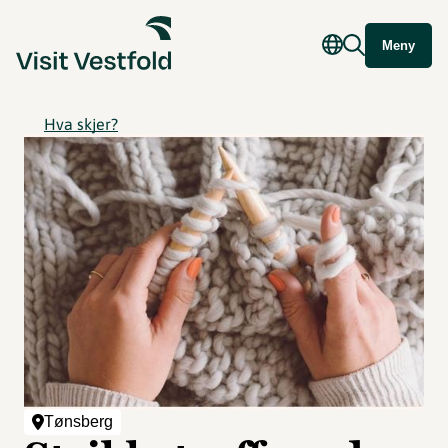
Meny
Hva skjer?
Tønsberg