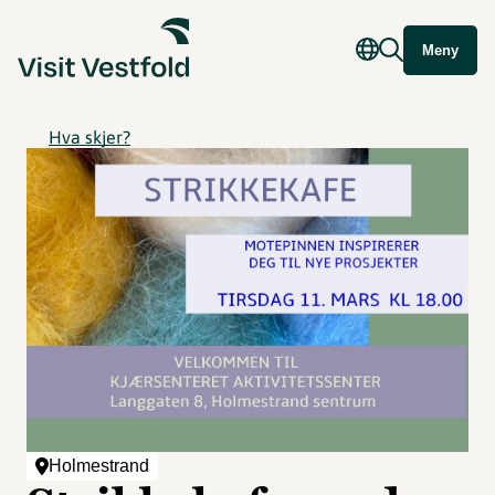
Meny
Hva skjer?
Holmestrand