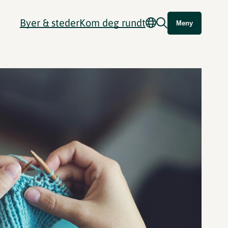
Byer & steder
Kom deg rundt
Meny