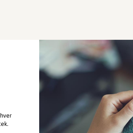
 hver
tek.