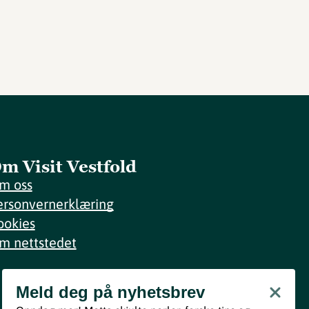
m Visit Vestfold
m oss
ersonvernerklæring
ookies
m nettstedet
Meld deg på nyhetsbrev
Meld deg på nyhetsbrev