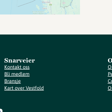
Snarveier
O
Kontakt oss
O
Bli medlem
P
Bransje
C
Kart over Vestfold
O