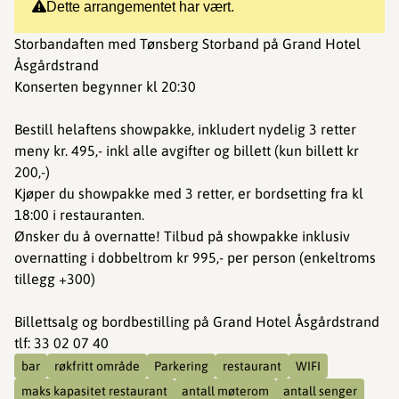
Dette arrangementet har vært.
Storbandaften med Tønsberg Storband på Grand Hotel
Åsgårdstrand
Konserten begynner kl 20:30
Bestill helaftens showpakke, inkludert nydelig 3 retter
meny kr. 495,- inkl alle avgifter og billett (kun billett kr
200,-)
Kjøper du showpakke med 3 retter, er bordsetting fra kl
18:00 i restauranten.
Ønsker du å overnatte! Tilbud på showpakke inklusiv
overnatting i dobbeltrom kr 995,- per person (enkeltroms
tillegg +300)
Billettsalg og bordbestilling på Grand Hotel Åsgårdstrand
tlf: 33 02 07 40
bar
røkfritt område
Parkering
restaurant
WIFI
maks kapasitet restaurant
antall møterom
antall senger