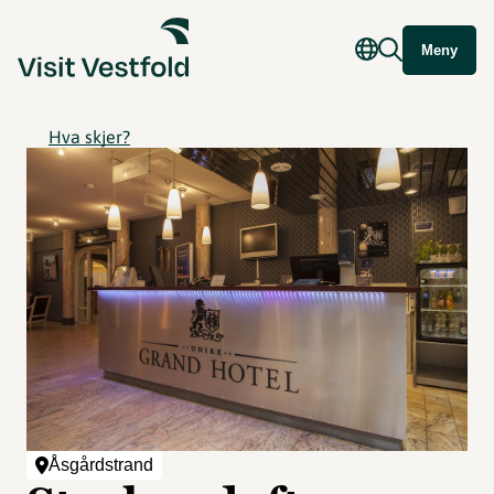
Meny
Hva skjer?
Åsgårdstrand