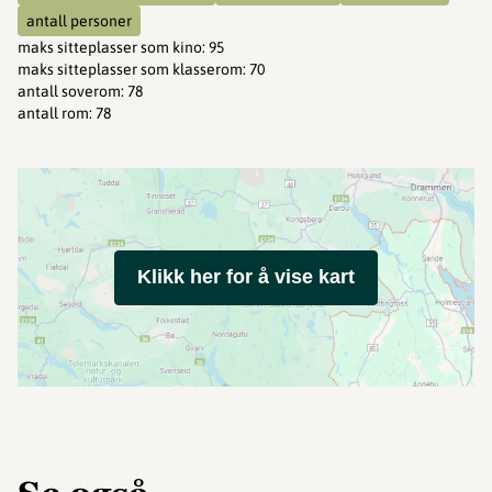
antall personer
maks sitteplasser som kino
:
95
maks sitteplasser som klasserom
:
70
antall soverom
:
78
antall rom
:
78
Klikk her for å vise kart