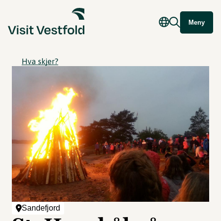
Meny
Hva skjer?
Sandefjord