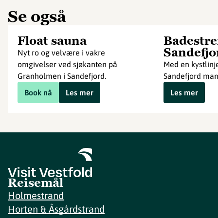
Se også
Float sauna
Badestre
Sandefjo
Nyt ro og velvære i vakre
omgivelser ved sjøkanten på
Med en kystlinj
Granholmen i Sandefjord.
Sandefjord mang
Book nå
Les mer
Les mer
Reisemål
Holmestrand
Horten & Åsgårdstrand