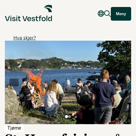
Meny
Hva skjer?
©
Tjøme