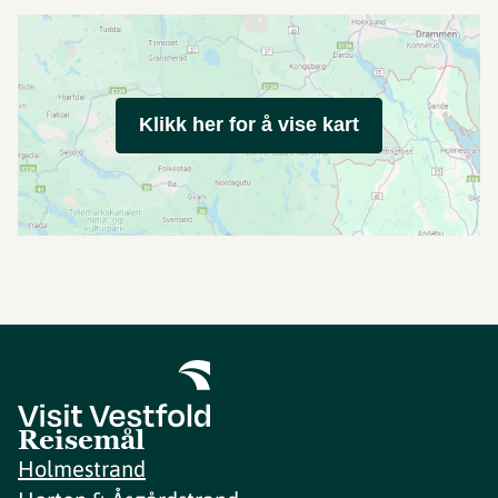
Klikk her for å vise kart
Reisemål
Holmestrand