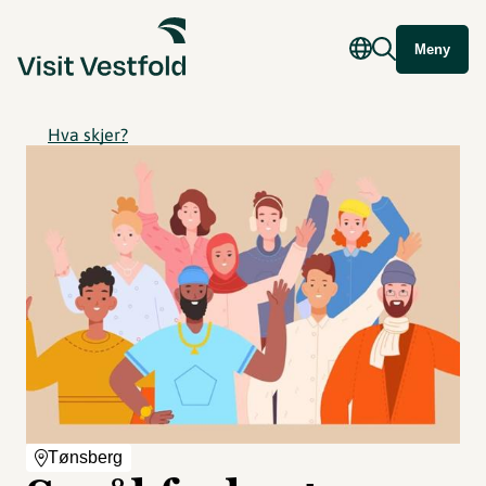
Meny
Hva skjer?
Tønsberg