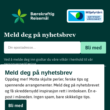
Meld deg på nyhetsbrev
Bli med
Ved å melde deg inn godtar du våre vilkår i henhold til vår
personvernerklæring
.
www.visitvestfold.com
Meld deg på nyhetsbrev
Turistinformasjon
Oppdag mer! Motta skjulte perler, ferske tips og
Vestfold Fylkeskommune
spennende arrangementer. Meld deg på nyhetsbrevet
By
Breakfast
og få skreddersydd inspirasjon rett i innboksen. Én e-
post i måneden. Ingen spam, bare skikkelige tips.
Bli med