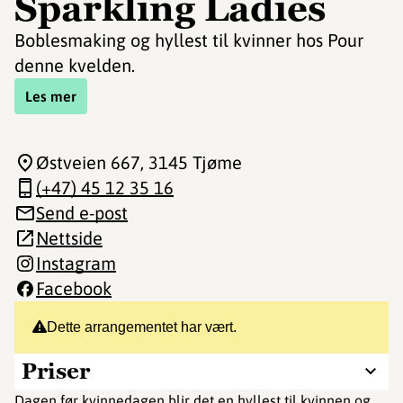
Sparkling Ladies
Boblesmaking og hyllest til kvinner hos Pour
denne kvelden.
Les mer
Østveien 667
, 3145 Tjøme
(+47) 45 12 35 16
Send e-post
Nettside
Instagram
Facebook
Dette arrangementet har vært.
Priser
Dagen før kvinnedagen blir det en hyllest til kvinnen og