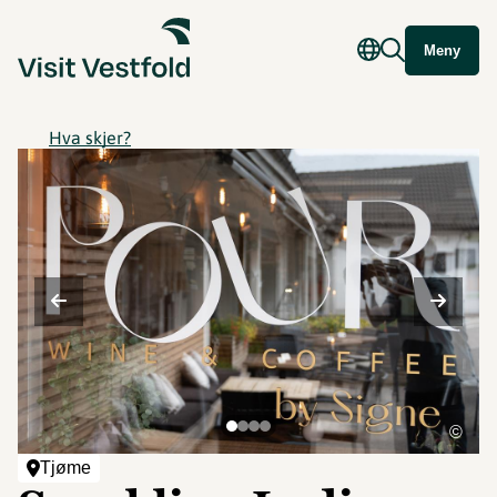
Meny
Hva skjer?
©
Tjøme