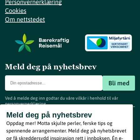
Personvernerklæring
Cookies
Om nettstedet
Meld deg på nyhetsbrev
Bli med
Ved å melde deg inn godtar du våre vilkår i henhold til vår
personvernerklæring
.
www.visitvestfold.com
Meld deg på nyhetsbrev
Turistinformasjon
Oppdag mer! Motta skjulte perler, ferske tips og
Vestfold Fylkeskommune
spennende arrangementer. Meld deg på nyhetsbrevet
By
Breakfast
og få skreddersydd inspirasjon rett i innboksen. Én e-