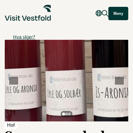
Meny
Hva skjer?
©
Hof