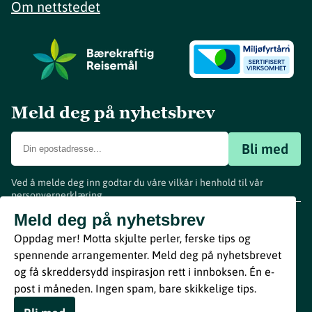
Om nettstedet
Meld deg på nyhetsbrev
Bli med
Ved å melde deg inn godtar du våre vilkår i henhold til vår
personvernerklæring
.
www.visitvestfold.com
Meld deg på nyhetsbrev
Turistinformasjon
Oppdag mer! Motta skjulte perler, ferske tips og
Vestfold Fylkeskommune
spennende arrangementer. Meld deg på nyhetsbrevet
By
Breakfast
og få skreddersydd inspirasjon rett i innboksen. Én e-
post i måneden. Ingen spam, bare skikkelige tips.