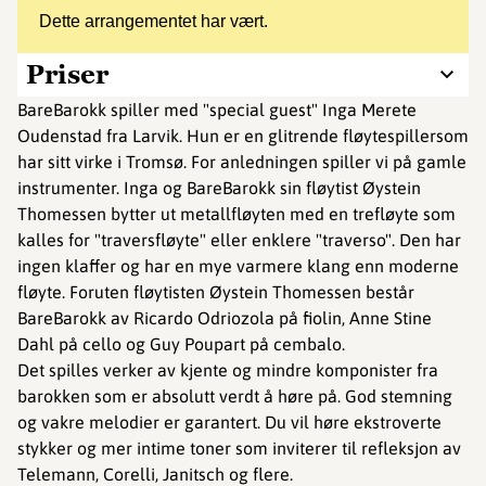
Dette arrangementet har vært.
Priser
BareBarokk spiller med "special guest" Inga Merete
Oudenstad fra Larvik. Hun er en glitrende fløytespillersom
har sitt virke i Tromsø. For anledningen spiller vi på gamle
instrumenter. Inga og BareBarokk sin fløytist Øystein
Thomessen bytter ut metallfløyten med en trefløyte som
kalles for "traversfløyte" eller enklere "traverso". Den har
ingen klaffer og har en mye varmere klang enn moderne
fløyte. Foruten fløytisten Øystein Thomessen består
BareBarokk av Ricardo Odriozola på fiolin, Anne Stine
Dahl på cello og Guy Poupart på cembalo.
Det spilles verker av kjente og mindre komponister fra
barokken som er absolutt verdt å høre på. God stemning
og vakre melodier er garantert. Du vil høre ekstroverte
stykker og mer intime toner som inviterer til refleksjon av
Telemann, Corelli, Janitsch og flere.