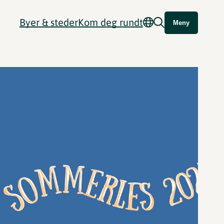
Byer & steder
Kom deg rundt
Meny