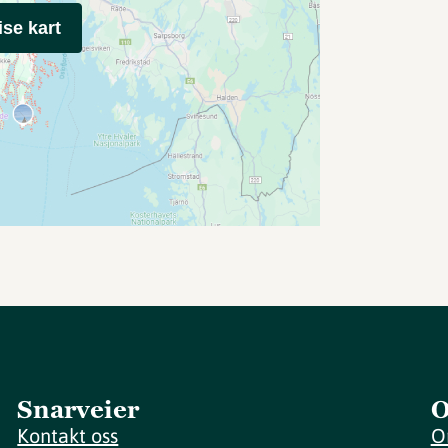
ise kart
Snarveier
O
Kontakt oss
O