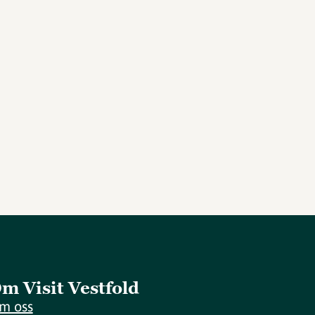
m Visit Vestfold
m oss