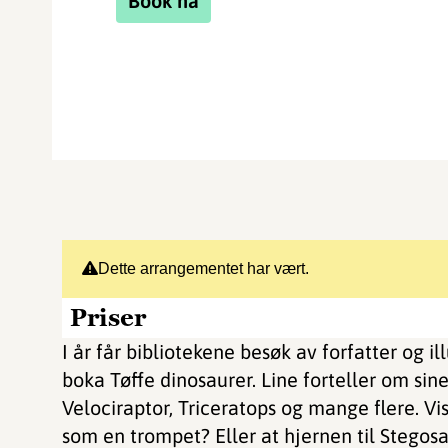
Book nå
Dette arrangementet har vært.
Priser
I år får bibliotekene besøk av forfatter og i
boka Tøffe dinosaurer. Line forteller om sin
Velociraptor, Triceratops og mange flere. Vi
som en trompet? Eller at hjernen til Stegos