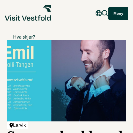
Meny
Hva skjer?
Larvik