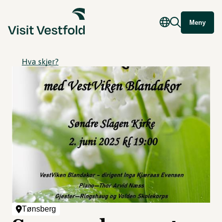
Meny
Hva skjer?
Tønsberg