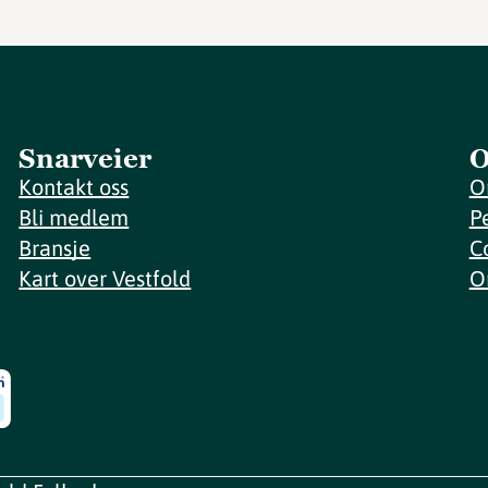
Snarveier
O
Kontakt oss
O
Bli medlem
P
Bransje
C
Kart over Vestfold
O