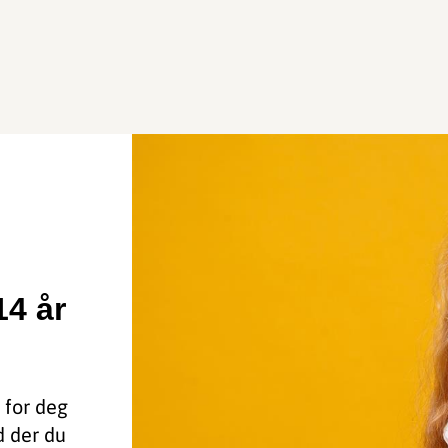
4 år
 for deg
 der du