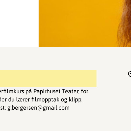
filmkurs på Papirhuset Teater, for
r du lærer filmopptak og klipp.
ost: g.bergersen@gmail.com