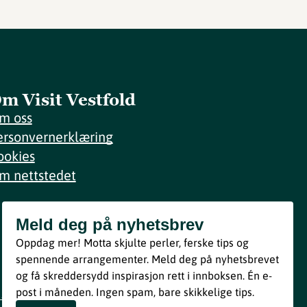
m Visit Vestfold
m oss
ersonvernerklæring
ookies
m nettstedet
Meld deg på nyhetsbrev
Meld deg på nyhetsbrev
Oppdag mer! Motta skjulte perler, ferske tips og
Bli med
spennende arrangementer. Meld deg på nyhetsbrevet
og få skreddersydd inspirasjon rett i innboksen. Én e-
Ved å melde deg inn godtar du våre vilkår i henhold til vår
post i måneden. Ingen spam, bare skikkelige tips.
personvernerklæring
.