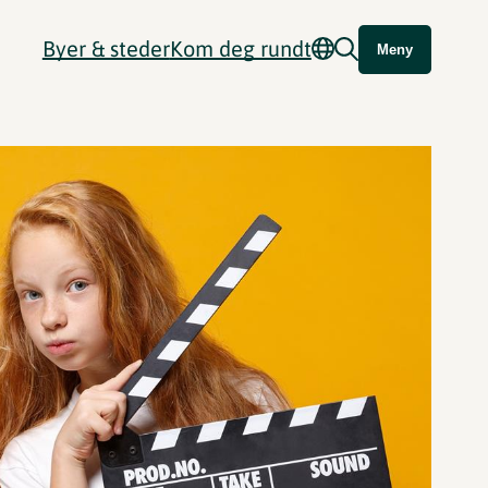
Byer & steder
Kom deg rundt
Meny