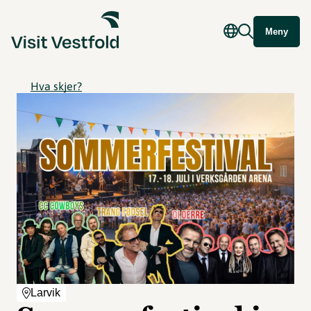
Meny
Hva skjer?
Larvik