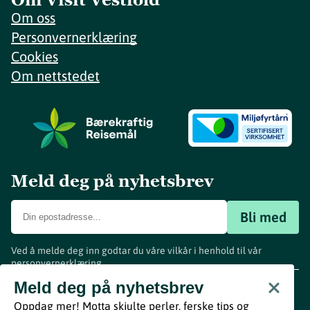
Om oss
Personvernerklæring
Cookies
Om nettstedet
Meld deg på nyhetsbrev
Bli med
Ved å melde deg inn godtar du våre vilkår i henhold til vår
personvernerklæring
.
www.visitvestfold.com
Meld deg på nyhetsbrev
Turistinformasjon
Oppdag mer! Motta skjulte perler, ferske tips og