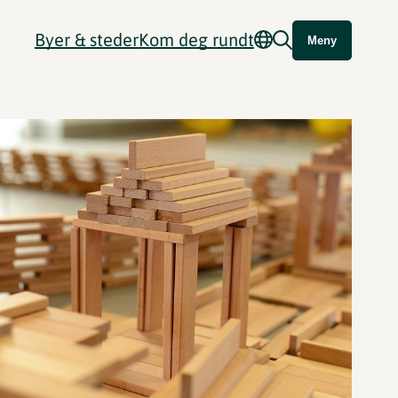
Byer & steder
Kom deg rundt
Meny