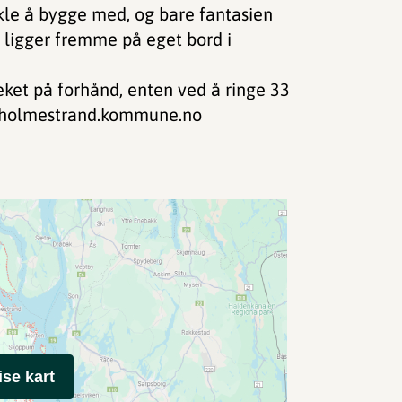
kle å bygge med, og bare fantasien
e ligger fremme på eget bord i
eket på forhånd, enten ved å ringe 33
t@holmestrand.kommune.no
ise kart