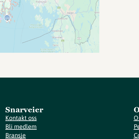
Snarveier
O
Kontakt oss
O
Bli medlem
P
Bransje
C