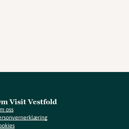
m Visit Vestfold
m oss
ersonvernerklæring
ookies