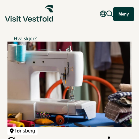
Meny
Hva skjer?
Tønsberg