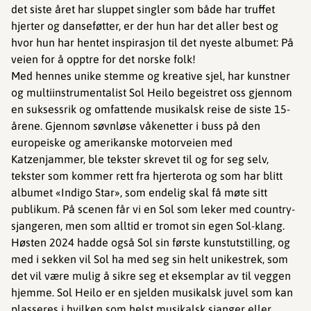
det siste året har sluppet singler som både har truffet
hjerter og danseføtter, er der hun har det aller best og
hvor hun har hentet inspirasjon til det nyeste albumet: På
veien for å opptre for det norske folk!
Med hennes unike stemme og kreative sjel, har kunstner
og multiinstrumentalist Sol Heilo begeistret oss gjennom
en suksessrik og omfattende musikalsk reise de siste 15-
årene. Gjennom søvnløse våkenetter i buss på den
europeiske og amerikanske motorveien med
Katzenjammer, ble tekster skrevet til og for seg selv,
tekster som kommer rett fra hjerterota og som har blitt
albumet «Indigo Star», som endelig skal få møte sitt
publikum. På scenen får vi en Sol som leker med country-
sjangeren, men som alltid er tromot sin egen Sol-klang.
Høsten 2024 hadde også Sol sin første kunstutstilling, og
med i sekken vil Sol ha med seg sin helt unikestrek, som
det vil være mulig å sikre seg et eksemplar av til veggen
hjemme. Sol Heilo er en sjelden musikalsk juvel som kan
plasseres i hvilken som helst musikalsk sjanger eller