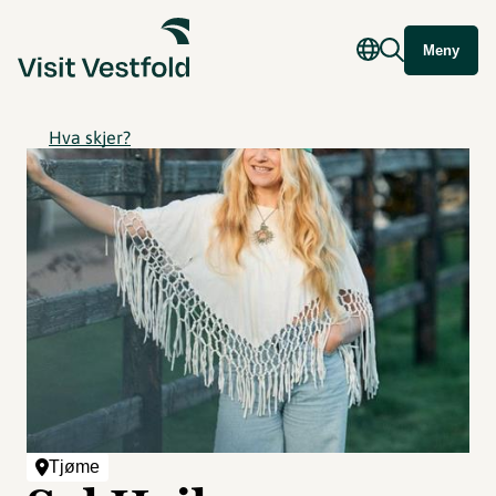
Meny
Hva skjer?
Tjøme