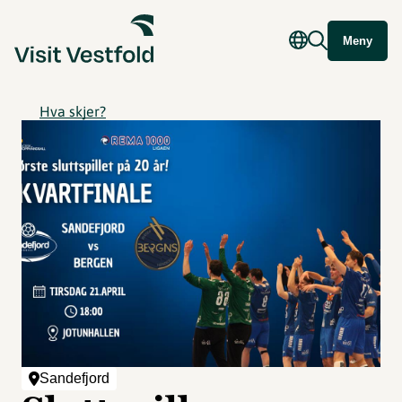
Meny
Hva skjer?
Sandefjord