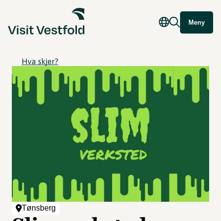
Meny
Hva skjer?
Tønsberg