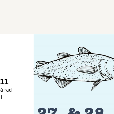
 11
på rad
i