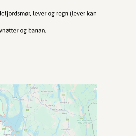
defjordsmør, lever og rogn (lever kan
wnøtter og banan.