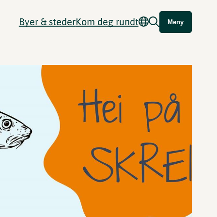
Byer & steder
Kom deg rundt
Meny