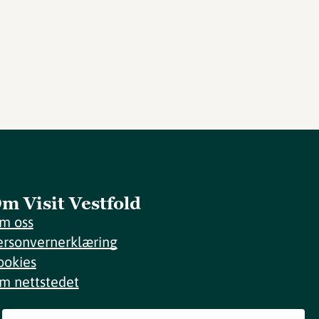
m Visit Vestfold
m oss
ersonvernerklæring
ookies
m nettstedet