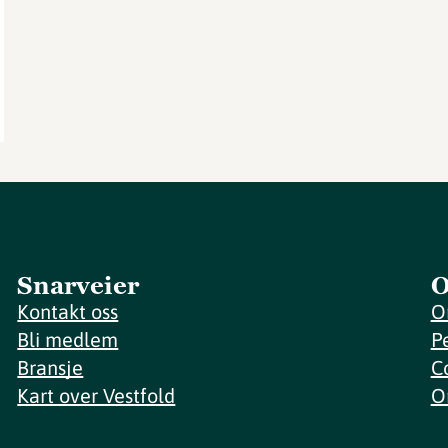
Snarveier
O
Kontakt oss
O
Bli medlem
P
Bransje
C
Kart over Vestfold
O