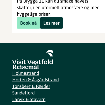
På Brygga 11 kan du smake havets
skatter, i en uformell atmosfære og med
hyggelige priser.
Book nå
Les mer
Reisemål
Holmestrand
Horten & Åsgårdstrand
Tønsberg & Færder
Sandefjord
Larvik & Stavern