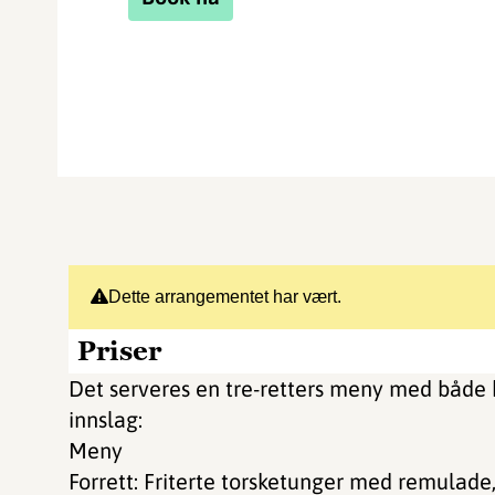
Dette arrangementet har vært.
Priser
Det serveres en tre-retters meny med både 
innslag:
Meny
Forrett: Friterte torsketunger med remulade