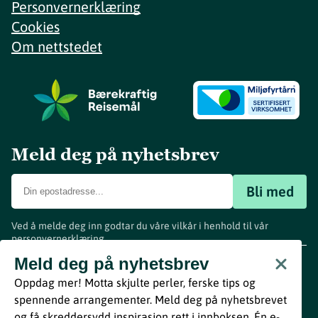
Personvernerklæring
Cookies
Om nettstedet
Meld deg på nyhetsbrev
Bli med
Ved å melde deg inn godtar du våre vilkår i henhold til vår
personvernerklæring
.
www.visitvestfold.com
Meld deg på nyhetsbrev
Turistinformasjon
Oppdag mer! Motta skjulte perler, ferske tips og
Vestfold Fylkeskommune
spennende arrangementer. Meld deg på nyhetsbrevet
By
Breakfast
og få skreddersydd inspirasjon rett i innboksen. Én e-