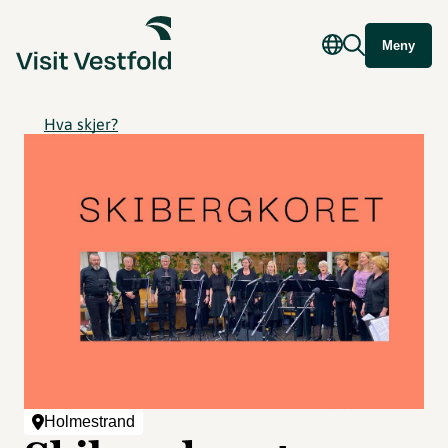
Meny
Hva skjer?
Holmestrand