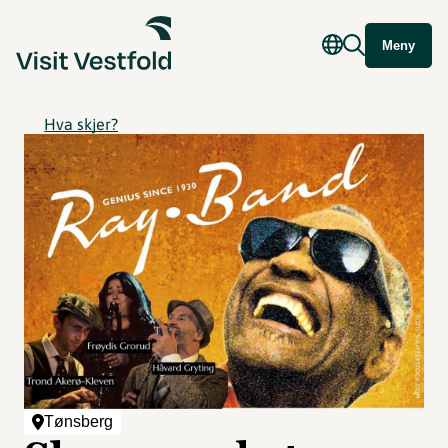
Meny
Hva skjer?
Tønsberg