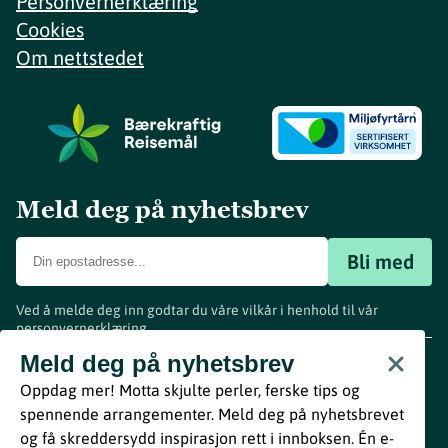
Personvernerklæring
Cookies
Om nettstedet
Meld deg på nyhetsbrev
Bli med
Ved å melde deg inn godtar du våre vilkår i henhold til vår
personvernerklæring
.
www.visitvestfold.com
Meld deg på nyhetsbrev
Turistinformasjon
Oppdag mer! Motta skjulte perler, ferske tips og
Vestfold Fylkeskommune
spennende arrangementer. Meld deg på nyhetsbrevet
By
Breakfast
og få skreddersydd inspirasjon rett i innboksen. Én e-