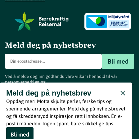
Meld deg på nyhetsbrev
Bli med
Ved å melde deg inn godtar du våre vilkår i henhold til vår
personvernerklæring
.
www.visitvestfold.com
Meld deg på nyhetsbrev
Turistinformasjon
Oppdag mer! Motta skjulte perler, ferske tips og
Vestfold Fylkeskommune
spennende arrangementer. Meld deg på nyhetsbrevet
By
Breakfast
og få skreddersydd inspirasjon rett i innboksen. Én e-
post i måneden. Ingen spam, bare skikkelige tips.
Bli med