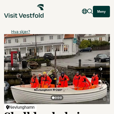
Meny
Hva skjer?
©
Nevlunghamn