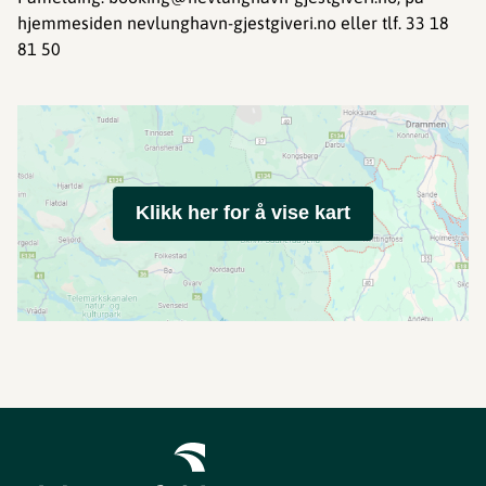
hjemmesiden nevlunghavn-gjestgiveri.no eller tlf. 33 18
81 50
Klikk her for å vise kart