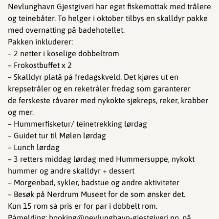
Nevlunghavn Gjestgiveri har eget fiskemottak med trålere
og teinebåter. To helger i oktober tilbys en skalldyr pakke
med overnatting på badehotellet.
Pakken inkluderer:
– 2 netter i koselige dobbeltrom
– Frokostbuffet x 2
– Skalldyr platå på fredagskveld. Det kjøres ut en
krepsetråler og en reketråler fredag som garanterer
de ferskeste råvarer med nykokte sjøkreps, reker, krabber
og mer.
– Hummerfisketur/ teinetrekking lørdag
– Guidet tur til Mølen lørdag
– Lunch lørdag
– 3 retters middag lørdag med Hummersuppe, nykokt
hummer og andre skalldyr + dessert
– Morgenbad, sykler, badstue og andre aktiviteter
– Besøk på Nerdrum Museet for de som ønsker det.
Kun 15 rom så pris er for par i dobbelt rom.
Påmelding: booking@nevlunghavn-gjestgiveri.no, på