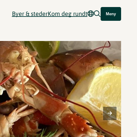
Byer & steder
Kom deg rundt
Meny