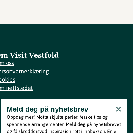
m Visit Vestfold
m oss
ersonvernerklæring
ookies
m nettstedet
Meld deg på nyhetsbrev
Meld deg på nyhetsbrev
Oppdag mer! Motta skjulte perler, ferske tips og
Bli med
spennende arrangementer. Meld deg på nyhetsbrevet
og få skreddersydd inspirasjon rett i innboksen. Én e-