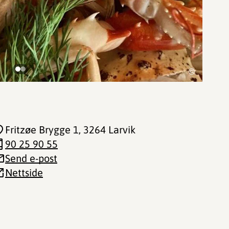
©
Fritzøe Brygge 1
, 3264 Larvik
90 25 90 55
Send e-post
Nettside