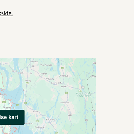
side.
ise kart