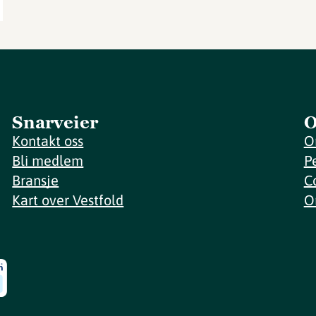
Snarveier
O
Kontakt oss
O
Bli medlem
P
Bransje
C
Kart over Vestfold
O