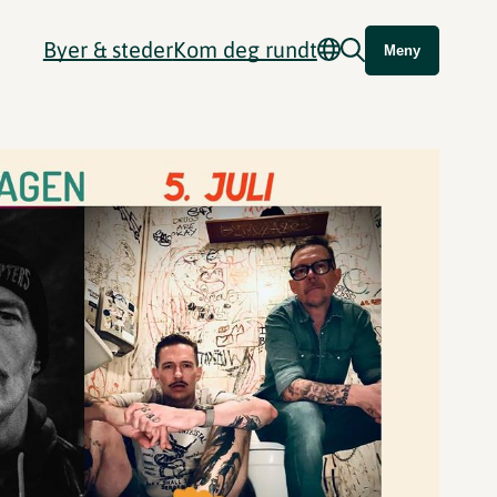
Byer & steder
Kom deg rundt
Meny