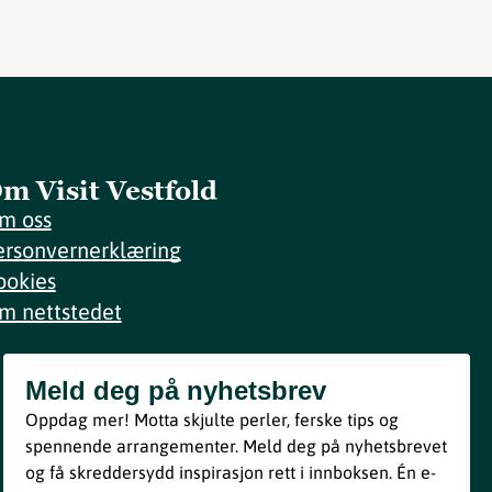
m Visit Vestfold
m oss
ersonvernerklæring
ookies
m nettstedet
Meld deg på nyhetsbrev
Meld deg på nyhetsbrev
Oppdag mer! Motta skjulte perler, ferske tips og
Bli med
spennende arrangementer. Meld deg på nyhetsbrevet
og få skreddersydd inspirasjon rett i innboksen. Én e-
Ved å melde deg inn godtar du våre vilkår i henhold til vår