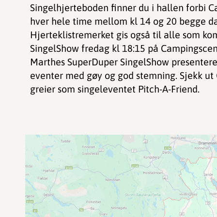
Singelhjerteboden finner du i hallen forb
hver hele time mellom kl 14 og 20 begge da
Hjerteklistremerket gis også til alle som 
SingelShow fredag kl 18:15 på Campingscen
Marthes SuperDuper SingelShow presenteres
eventer med gøy og god stemning. Sjekk ut 
greier som singeleventet Pitch-A-Friend.