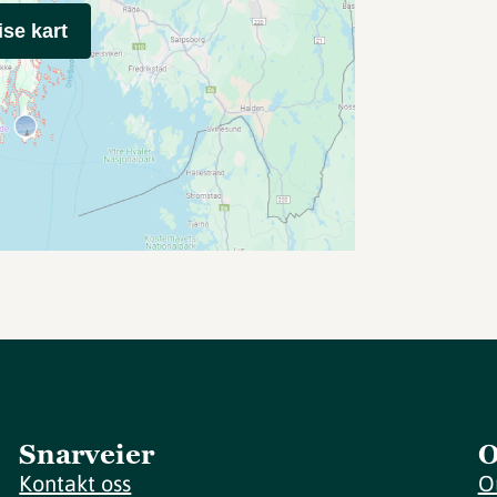
ise kart
Snarveier
O
Kontakt oss
O