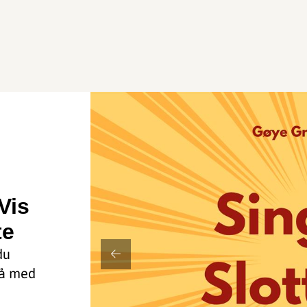
Vis
te
du
få med