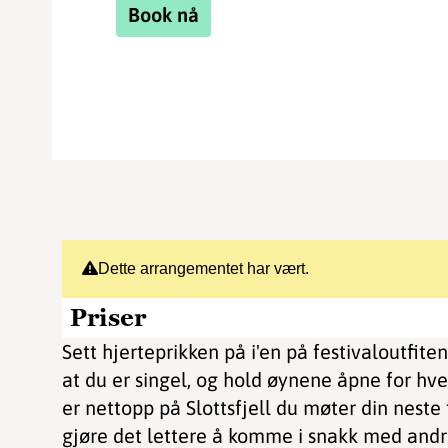
Book nå
Dette arrangementet har vært.
Priser
Sett hjerteprikken på i'en på festivaloutfiten
at du er singel, og hold øynene åpne for hv
er nettopp på Slottsfjell du møter din neste f
gjøre det lettere å komme i snakk med andr