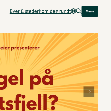
Byer & steder
Kom deg rundt
Meny