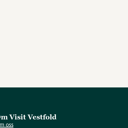
m Visit Vestfold
m oss