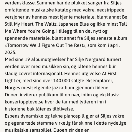
verdensklasse. Sammen har de plukket sanger fra Siljes
omfattende musikalske katalog med vakre, nedstrippede
versjoner av hennes mest kjente materiale, blant annet Be
Still My Heart, The Waltz, Japanese Blue og ikke minst Tell
Me Where You're Going, i tillegg til en del nytt og
spennende materiale, blant annet fra Siljes seneste album
«Tomorrow We'll Figure Out The Rest», som kom i april
2025.
Med sine 19 albumutgivelser har Silje Nergaard turnert
verden over med musikken sin, og låtene hennes blir
stadig covret internasjonalt. Hennes utgivelse At First
Light er, med sine over 140.000 solgte eksemplarer,
Norges mestselgende jazzalbum gjennom tidene.
Duoen inviterer publikum til en nær, intim og eksklusiv
konsertopplevelse hvor de tar med lytteren inn i
historiene bak låtenes tilblivelse.
Espens dynamiske og lekne pianospill gjør at Siljes vakre
og egenartede stemme virkelig får skinne i dette nydelige
musikalske samspillet. Duoen gir deg en