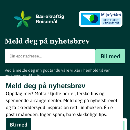
Meld deg på nyhetsbrev
Bli med
Ved å melde deg inn godtar du våre vilkår i henhold til vår
personvernerklæring
.
www.visitvestfold.com
Meld deg på nyhetsbrev
Turistinformasjon
Oppdag mer! Motta skjulte perler, ferske tips og
Vestfold Fylkeskommune
spennende arrangementer. Meld deg på nyhetsbrevet
By
Breakfast
og få skreddersydd inspirasjon rett i innboksen. Én e-
post i måneden. Ingen spam, bare skikkelige tips.
Bli med
Silje Nergaard
Book nå