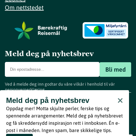
Om nettstedet
Meld deg på nyhetsbrev
Bli med
Ved å melde deg inn godtar du våre vilkår i henhold til vår
personvernerklæring
.
www.visitvestfold.com
Meld deg på nyhetsbrev
Turistinformasjon
Oppdag mer! Motta skjulte perler, ferske tips og
Vestfold Fylkeskommune
spennende arrangementer. Meld deg på nyhetsbrevet
By
Breakfast
og få skreddersydd inspirasjon rett i innboksen. Én e-
post i måneden. Ingen spam, bare skikkelige tips.