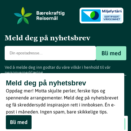
Meld deg på nyhetsbrev
Bli med
Ved å melde deg inn godtar du våre vilkår i henhold til vår
personvernerklæring
.
www.visitvestfold.com
Meld deg på nyhetsbrev
Turistinformasjon
Oppdag mer! Motta skjulte perler, ferske tips og
Vestfold Fylkeskommune
spennende arrangementer. Meld deg på nyhetsbrevet
By
Breakfast
og få skreddersydd inspirasjon rett i innboksen. Én e-
post i måneden. Ingen spam, bare skikkelige tips.
Bli med
SF Ekstra Mai 2026
Book nå