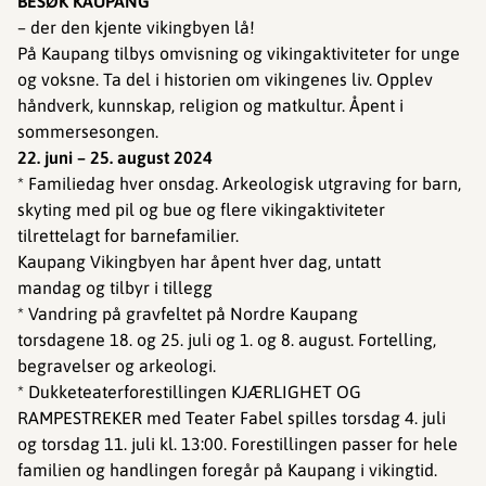
BESØK KAUPANG
– der den kjente vikingbyen lå!
På Kaupang tilbys omvisning og vikingaktiviteter for unge
og voksne. Ta del i historien om vikingenes liv. Opplev
håndverk, kunnskap, religion og matkultur. Åpent i
sommersesongen.
22. juni – 25. august 2024
* Familiedag hver onsdag. Arkeologisk utgraving for barn,
skyting med pil og bue og flere vikingaktiviteter
tilrettelagt for barnefamilier.
Kaupang Vikingbyen har åpent hver dag, untatt
mandag og tilbyr i tillegg
* Vandring på gravfeltet på Nordre Kaupang
torsdagene 18. og 25. juli og 1. og 8. august. Fortelling,
begravelser og arkeologi.
* Dukketeaterforestillingen KJÆRLIGHET OG
RAMPESTREKER med Teater Fabel spilles torsdag 4. juli
og torsdag 11. juli kl. 13:00. Forestillingen passer for hele
familien og handlingen foregår på Kaupang i vikingtid.