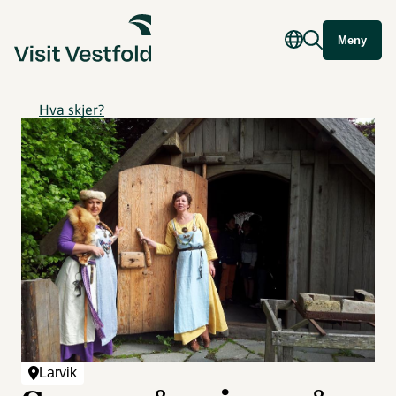
Meny
Hva skjer?
Larvik