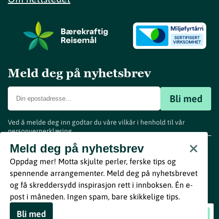
Meld deg på nyhetsbrev
Bli med
Ved å melde deg inn godtar du våre vilkår i henhold til vår
personvernerklæring
.
www.visitvestfold.com
Meld deg på nyhetsbrev
Turistinformasjon
Oppdag mer! Motta skjulte perler, ferske tips og
Vestfold Fylkeskommune
spennende arrangementer. Meld deg på nyhetsbrevet
By
Breakfast
og få skreddersydd inspirasjon rett i innboksen. Én e-
post i måneden. Ingen spam, bare skikkelige tips.
Bli med
Seim og Hatli i Bruddet
Book nå