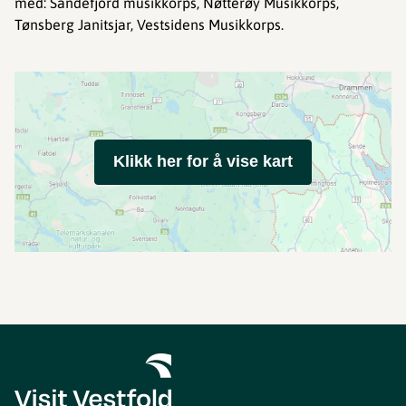
med: Sandefjord musikkorps, Nøtterøy Musikkorps,
Tønsberg Janitsjar, Vestsidens Musikkorps.
Klikk her for å vise kart