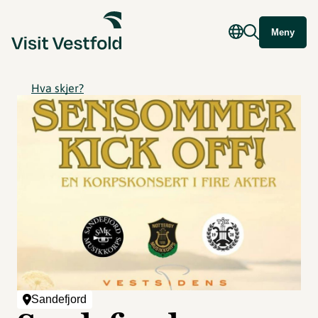
Meny
Hva skjer?
Sandefjord