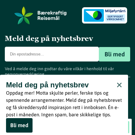
Meld deg på nyhetsbrev
Bli med
Ved å melde deg inn godtar du våre vilkår i henhold til vår
personvernerklæring
.
www.visitvestfold.com
Meld deg på nyhetsbrev
Turistinformasjon
Oppdag mer! Motta skjulte perler, ferske tips og
Vestfold Fylkeskommune
spennende arrangementer. Meld deg på nyhetsbrevet
By
Breakfast
og få skreddersydd inspirasjon rett i innboksen. Én e-
post i måneden. Ingen spam, bare skikkelige tips.
Bli med
Sandefjord Musikkorps: Sensommer Kick Off!
Book nå