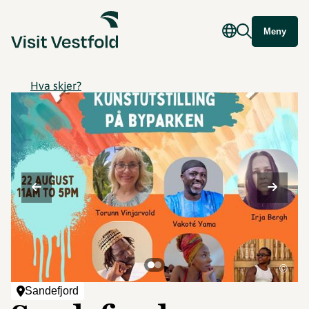
Meny
Hva skjer?
©
Sandefjord