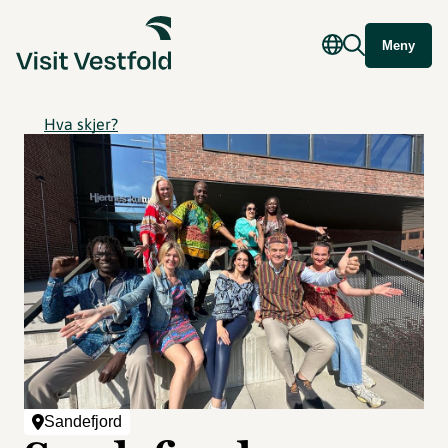
Meny
Hva skjer?
Sandefjord