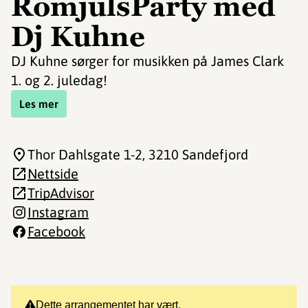
RomjulsParty med
Dj Kuhne
DJ Kuhne sørger for musikken på James Clark
1. og 2. juledag!
Les mer
Thor Dahlsgate 1-2
, 3210 Sandefjord
Nettside
TripAdvisor
Instagram
Facebook
Dette arrangementet har vært.