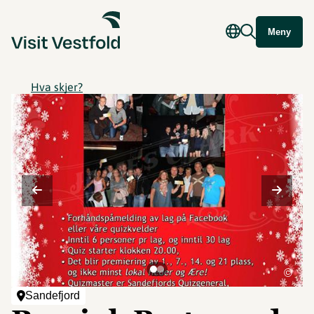
Meny
Hva skjer?
©
Sandefjord