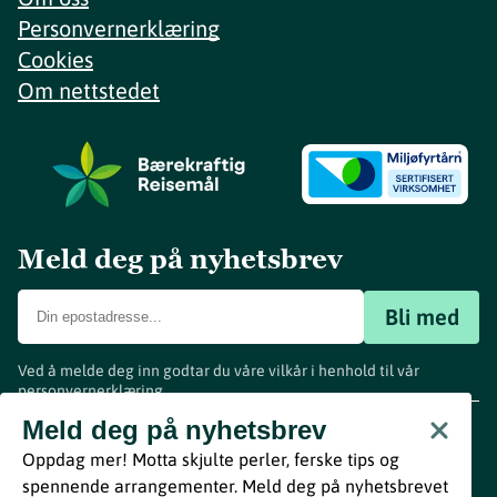
Personvernerklæring
Cookies
Om nettstedet
Meld deg på nyhetsbrev
Bli med
Ved å melde deg inn godtar du våre vilkår i henhold til vår
personvernerklæring
.
www.visitvestfold.com
Meld deg på nyhetsbrev
Turistinformasjon
Oppdag mer! Motta skjulte perler, ferske tips og
Vestfold Fylkeskommune
spennende arrangementer. Meld deg på nyhetsbrevet