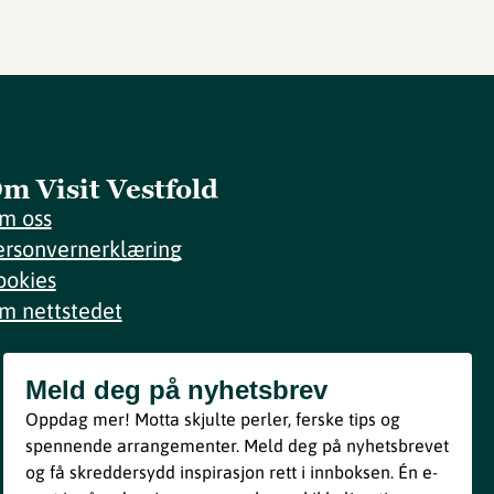
m Visit Vestfold
m oss
ersonvernerklæring
ookies
m nettstedet
Meld deg på nyhetsbrev
Meld deg på nyhetsbrev
Oppdag mer! Motta skjulte perler, ferske tips og
Bli med
spennende arrangementer. Meld deg på nyhetsbrevet
og få skreddersydd inspirasjon rett i innboksen. Én e-
Ved å melde deg inn godtar du våre vilkår i henhold til vår