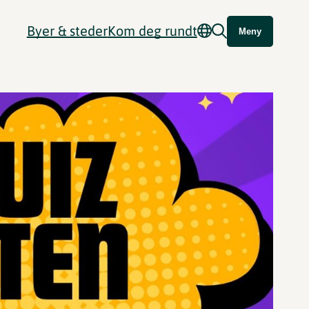
Byer & steder
Kom deg rundt
Meny