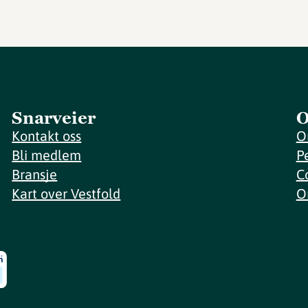
Snarveier
O
Kontakt oss
O
Bli medlem
P
Bransje
C
Kart over Vestfold
O