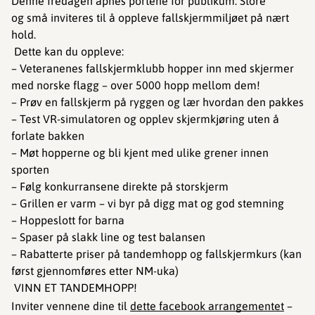
Denne fredagen åpnes portene for publikum. Store
og små inviteres til å oppleve fallskjermmiljøet på nært
hold.
Dette kan du oppleve:
– Veteranenes fallskjermklubb hopper inn med skjermer
med norske flagg – over 5000 hopp mellom dem!
– Prøv en fallskjerm på ryggen og lær hvordan den pakkes
– Test VR-simulatoren og opplev skjermkjøring uten å
forlate bakken
– Møt hopperne og bli kjent med ulike grener innen
sporten
– Følg konkurransene direkte på storskjerm
– Grillen er varm – vi byr på digg mat og god stemning
– Hoppeslott for barna
– Spaser på slakk line og test balansen
– Rabatterte priser på tandemhopp og fallskjermkurs (kan
først gjennomføres etter NM-uka)
VINN ET TANDEMHOPP!
Inviter vennene dine til
dette facebook arrangementet
–