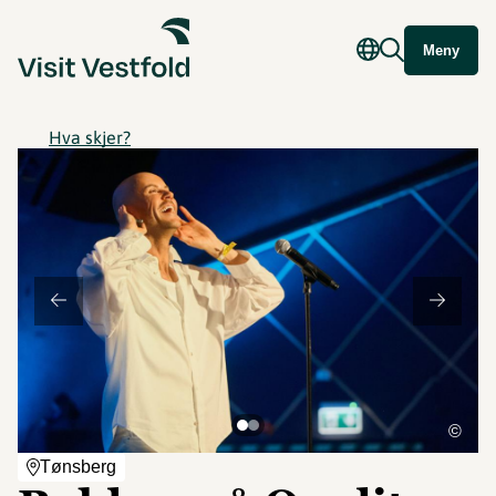
Meny
Hva skjer?
©
Tønsberg