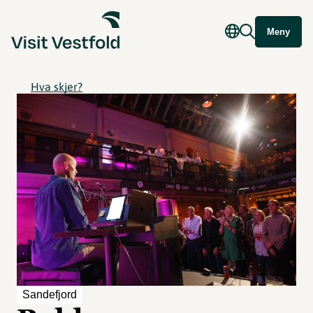
Meny
Hva skjer?
Sandefjord