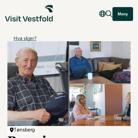
Meny
Hva skjer?
Tønsberg