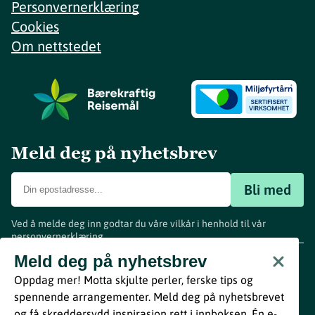
Personvernerklæring
Cookies
Om nettstedet
Meld deg på nyhetsbrev
Bli med
Ved å melde deg inn godtar du våre vilkår i henhold til vår
personvernerklæring
.
www.visitvestfold.com
Meld deg på nyhetsbrev
Turistinformasjon
Oppdag mer! Motta skjulte perler, ferske tips og
Vestfold Fylkeskommune
spennende arrangementer. Meld deg på nyhetsbrevet
By
Breakfast
og få skreddersydd inspirasjon rett i innboksen. Én e-