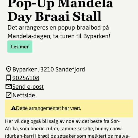
Pop-Up Mandela
Day Braai Stall
Det arrangeres en popup-braaibod på
Mandela-dagen, ta turen til Byparken!
Les mer
Byparken
, 3210 Sandefjord
90256108
Send e-post
Nettside
Dette arrangementet har vært.
Her vil deg også bli salg av noe av det beste fra Sør-
Afrika, som boerie-ruller, lamme-sosatie, bunny chow
(durban-karri i brød) og søtsaker som melktert og malva-