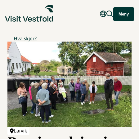
Meny
Hva skjer?
Larvik