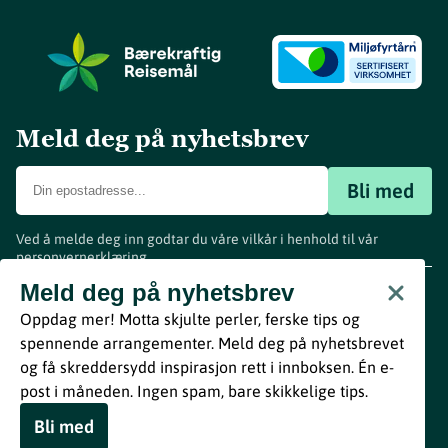
Meld deg på nyhetsbrev
Bli med
Ved å melde deg inn godtar du våre vilkår i henhold til vår
personvernerklæring
.
www.visitvestfold.com
Meld deg på nyhetsbrev
Turistinformasjon
Oppdag mer! Motta skjulte perler, ferske tips og
Vestfold Fylkeskommune
spennende arrangementer. Meld deg på nyhetsbrevet
By
Breakfast
og få skreddersydd inspirasjon rett i innboksen. Én e-
post i måneden. Ingen spam, bare skikkelige tips.
Bli med