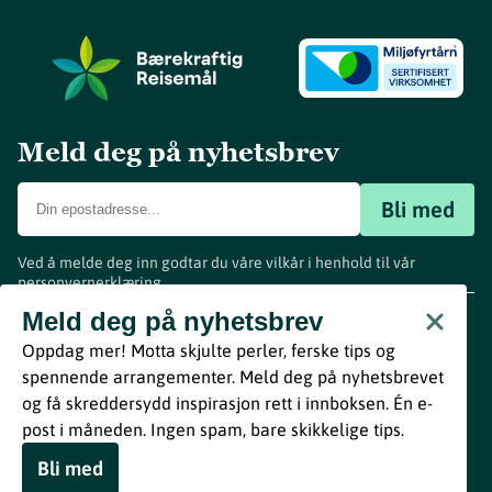
Meld deg på nyhetsbrev
Bli med
Ved å melde deg inn godtar du våre vilkår i henhold til vår
personvernerklæring
.
www.visitvestfold.com
Meld deg på nyhetsbrev
Turistinformasjon
Oppdag mer! Motta skjulte perler, ferske tips og
Vestfold Fylkeskommune
spennende arrangementer. Meld deg på nyhetsbrevet
By
Breakfast
og få skreddersydd inspirasjon rett i innboksen. Én e-
post i måneden. Ingen spam, bare skikkelige tips.
Bli med