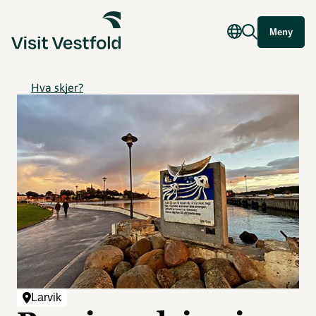
Meny
Hva skjer?
Larvik